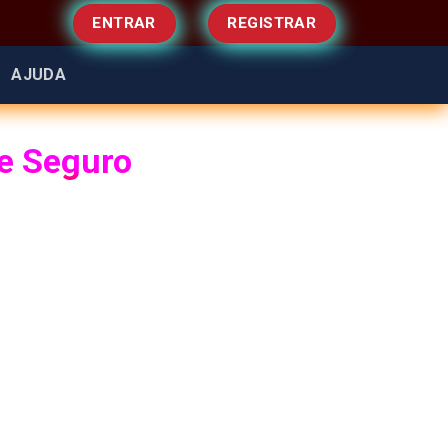
ENTRAR
REGISTRAR
AJUDA
 e Seguro