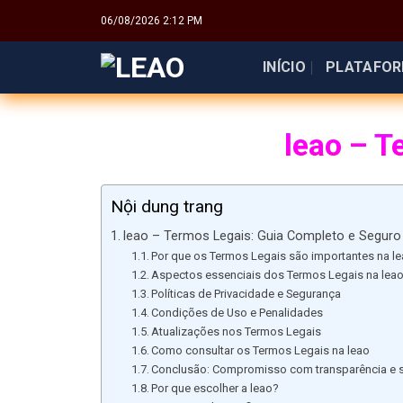
Skip
06/08/2026 2:12 PM
to
content
INÍCIO
PLATAFO
leao – T
Nội dung trang
leao – Termos Legais: Guia Completo e Seguro
Por que os Termos Legais são importantes na l
Aspectos essenciais dos Termos Legais na lea
Políticas de Privacidade e Segurança
Condições de Uso e Penalidades
Atualizações nos Termos Legais
Como consultar os Termos Legais na leao
Conclusão: Compromisso com transparência e 
Por que escolher a leao?