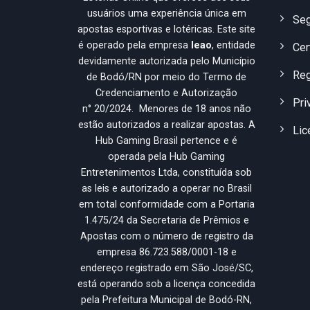
usuários uma experiência única em
Seg
apostas esportivas e lotéricas. Este site
é operado pela empresa
leao
, entidade
Cer
devidamente autorizada pelo Município
Re
de Bodó/RN por meio do Termo de
Credenciamento e Autorização
Pri
n° 20/2024. Menores de 18 anos não
estão autorizados a realizar apostas. A
Lic
Hub Gaming Brasil pertence e é
operada pela Hub Gaming
Entretenimentos Ltda, constituída sob
as leis e autorizado a operar no Brasil
em total conformidade com a Portaria
1.475/24 da Secretaria de Prêmios e
Apostas com o número de registro da
empresa 86.723.588/0001-18 e
endereço registrado em São José/SC,
está operando sob a licença concedida
pela Prefeitura Municipal de Bodó-RN,