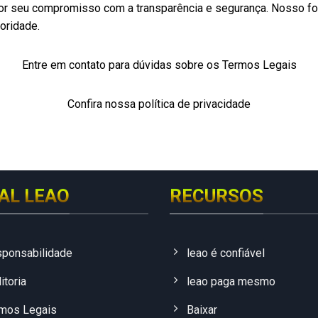
por seu compromisso com a transparência e segurança. Nosso foc
ioridade.
Entre em contato para dúvidas sobre os Termos Legais
Confira nossa política de privacidade
AL LEAO
RECURSOS
ponsabilidade
leao é confiável
itoria
leao paga mesmo
mos Legais
Baixar