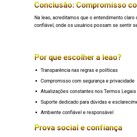
Conclusão: Compromisso co
Na leao, acreditamos que o entendimento claro
confiável, onde os usuários possam se sentir se
Por que escolher a leao?
Transparência nas regras e políticas
Compromisso com segurança e privacidade
Atualizações constantes nos Termos Legais
Suporte dedicado para dúvidas e esclarecim
Ambiente confiável e responsável
Prova social e confiança