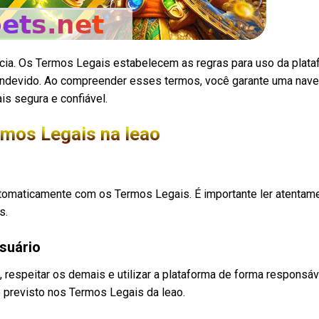
ncia. Os Termos Legais estabelecem as regras para uso da plat
 indevido. Ao compreender esses termos, você garante uma nave
is segura e confiável.
rmos Legais na leao
tomaticamente com os Termos Legais. É importante ler atentame
s.
Usuário
respeitar os demais e utilizar a plataforma de forma responsáve
previsto nos Termos Legais da leao.