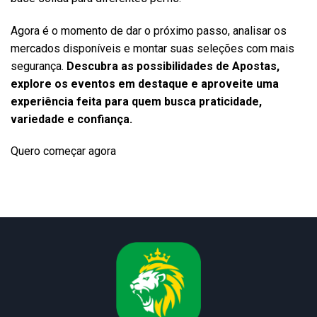
Agora é o momento de dar o próximo passo, analisar os
mercados disponíveis e montar suas seleções com mais
segurança.
Descubra as possibilidades de Apostas,
explore os eventos em destaque e aproveite uma
experiência feita para quem busca praticidade,
variedade e confiança.
Quero começar agora