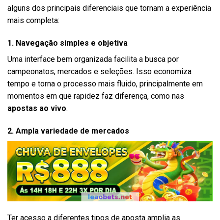
alguns dos principais diferenciais que tornam a experiência
mais completa:
1. Navegação simples e objetiva
Uma interface bem organizada facilita a busca por
campeonatos, mercados e seleções. Isso economiza
tempo e torna o processo mais fluido, principalmente em
momentos em que rapidez faz diferença, como nas
apostas ao vivo
.
2. Ampla variedade de mercados
Ter acesso a diferentes tipos de aposta amplia as