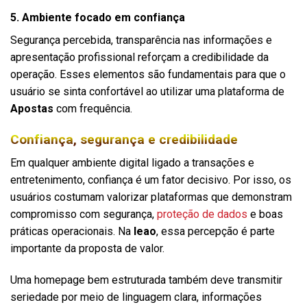
5. Ambiente focado em confiança
Segurança percebida, transparência nas informações e
apresentação profissional reforçam a credibilidade da
operação. Esses elementos são fundamentais para que o
usuário se sinta confortável ao utilizar uma plataforma de
Apostas
com frequência.
Confiança, segurança e credibilidade
Em qualquer ambiente digital ligado a transações e
entretenimento, confiança é um fator decisivo. Por isso, os
usuários costumam valorizar plataformas que demonstram
compromisso com segurança,
proteção de dados
e boas
práticas operacionais. Na
leao
, essa percepção é parte
importante da proposta de valor.
Uma homepage bem estruturada também deve transmitir
seriedade por meio de linguagem clara, informações