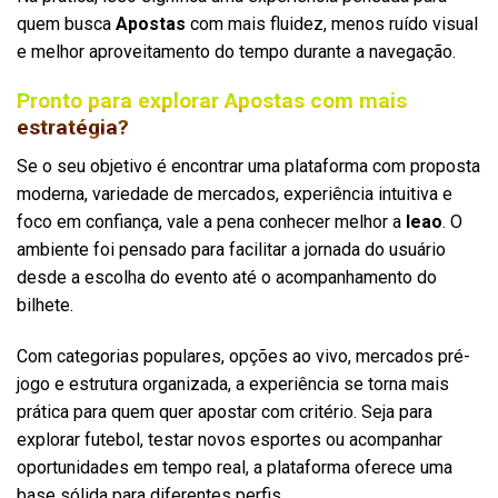
quem busca
Apostas
com mais fluidez, menos ruído visual
e melhor aproveitamento do tempo durante a navegação.
Pronto para explorar Apostas com mais
estratégia?
Se o seu objetivo é encontrar uma plataforma com proposta
moderna, variedade de mercados, experiência intuitiva e
foco em confiança, vale a pena conhecer melhor a
leao
. O
ambiente foi pensado para facilitar a jornada do usuário
desde a escolha do evento até o acompanhamento do
bilhete.
Com categorias populares, opções ao vivo, mercados pré-
jogo e estrutura organizada, a experiência se torna mais
prática para quem quer apostar com critério. Seja para
explorar futebol, testar novos esportes ou acompanhar
oportunidades em tempo real, a plataforma oferece uma
base sólida para diferentes perfis.