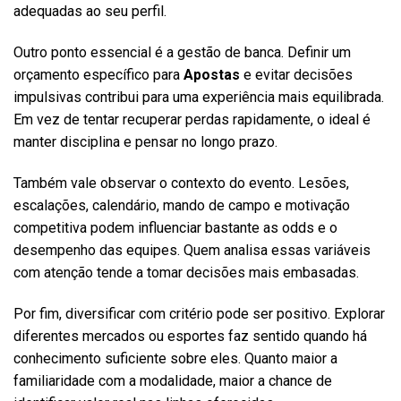
adequadas ao seu perfil.
Outro ponto essencial é a gestão de banca. Definir um
orçamento específico para
Apostas
e evitar decisões
impulsivas contribui para uma experiência mais equilibrada.
Em vez de tentar recuperar perdas rapidamente, o ideal é
manter disciplina e pensar no longo prazo.
Também vale observar o contexto do evento. Lesões,
escalações, calendário, mando de campo e motivação
competitiva podem influenciar bastante as odds e o
desempenho das equipes. Quem analisa essas variáveis
com atenção tende a tomar decisões mais embasadas.
Por fim, diversificar com critério pode ser positivo. Explorar
diferentes mercados ou esportes faz sentido quando há
conhecimento suficiente sobre eles. Quanto maior a
familiaridade com a modalidade, maior a chance de