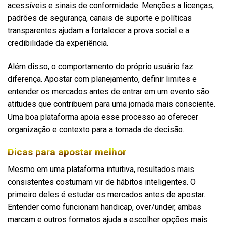
acessíveis e sinais de conformidade. Menções a licenças,
padrões de segurança, canais de suporte e políticas
transparentes ajudam a fortalecer a prova social e a
credibilidade da experiência.
Além disso, o comportamento do próprio usuário faz
diferença. Apostar com planejamento, definir limites e
entender os mercados antes de entrar em um evento são
atitudes que contribuem para uma jornada mais consciente.
Uma boa plataforma apoia esse processo ao oferecer
organização e contexto para a tomada de decisão.
Dicas para apostar melhor
Mesmo em uma plataforma intuitiva, resultados mais
consistentes costumam vir de hábitos inteligentes. O
primeiro deles é estudar os mercados antes de apostar.
Entender como funcionam handicap, over/under, ambas
marcam e outros formatos ajuda a escolher opções mais