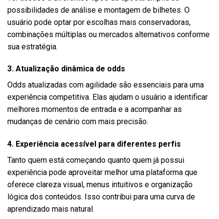
possibilidades de análise e montagem de bilhetes. O
usuário pode optar por escolhas mais conservadoras,
combinações múltiplas ou mercados alternativos conforme
sua estratégia.
3. Atualização dinâmica de odds
Odds atualizadas com agilidade são essenciais para uma
experiência competitiva. Elas ajudam o usuário a identificar
melhores momentos de entrada e a acompanhar as
mudanças de cenário com mais precisão.
4. Experiência acessível para diferentes perfis
Tanto quem está começando quanto quem já possui
experiência pode aproveitar melhor uma plataforma que
oferece clareza visual, menus intuitivos e organização
lógica dos conteúdos. Isso contribui para uma curva de
aprendizado mais natural.