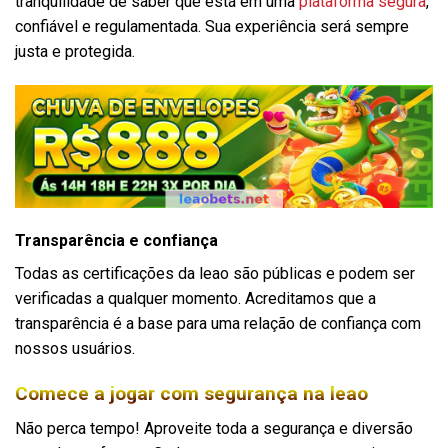
tranquilidade de saber que está em uma
plataforma segura
,
confiável e regulamentada. Sua experiência será sempre
justa e protegida.
Transparência e confiança
Todas as certificações da leao são públicas e podem ser
verificadas a qualquer momento. Acreditamos que a
transparência é a base para uma relação de confiança com
nossos usuários.
Comece a jogar com segurança na leao
Não perca tempo! Aproveite toda a segurança e diversão