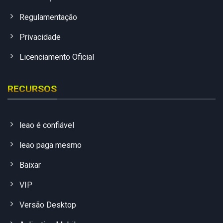
Regulamentação
Privacidade
Licenciamento Oficial
RECURSOS
leao é confiável
leao paga mesmo
Baixar
VIP
Versão Desktop