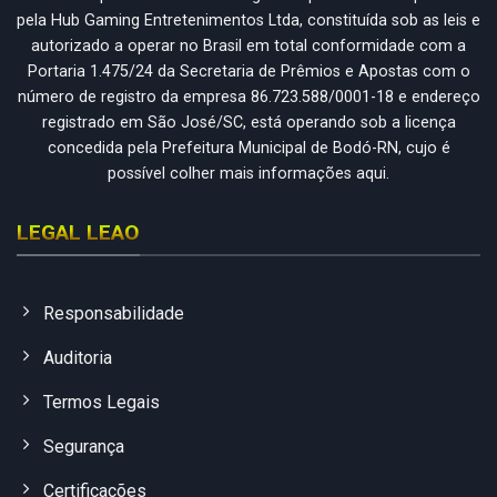
pela Hub Gaming Entretenimentos Ltda, constituída sob as leis e
autorizado a operar no Brasil em total conformidade com a
Portaria 1.475/24 da Secretaria de Prêmios e Apostas com o
número de registro da empresa 86.723.588/0001-18 e endereço
registrado em São José/SC, está operando sob a licença
concedida pela Prefeitura Municipal de Bodó-RN, cujo é
possível colher mais informações aqui.
LEGAL LEAO
Responsabilidade
Auditoria
Termos Legais
Segurança
Certificações